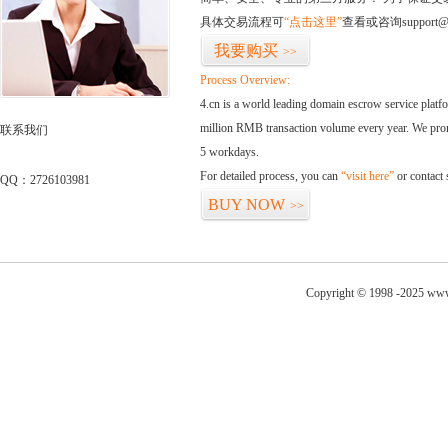
具体交易流程可
“点击这里”
查看或咨询support@
我要购买
>>
Process Overview:
4.cn is a world leading domain escrow service plat
million RMB transaction volume every year. We promi
联系我们
5 workdays.
For detailed process, you can
“visit here”
or contact
QQ：2726103981
BUY NOW
>>
Copyright © 1998 -2025 www.