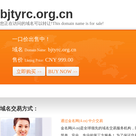
bjtyrc.org.cn
您正在访问的域名可以转让!This domain name is for sale!
一口价出售中！
域名
bjtyrc.org.cn
Domain Name:
售价
CNY 999.00
Listing Price:
立即购买
BUY NOW
>>
>>
域名交易方式：
通过金名网(4.cn) 中介交易
金名网(4.cn)是全球领先的域名交易服务机
简单、安全、专业的第三方服务！ 为了保证交